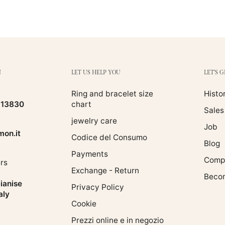
N
LET US HELP YOU
LET'S 
Ring and bracelet size
Histo
513830
chart
Sales
jewelry care
Job
on.it
Codice del Consumo
Blog
Payments
Compa
rs
Exchange - Return
Becom
ianise
Privacy Policy
aly
Cookie
Prezzi online e in negozio