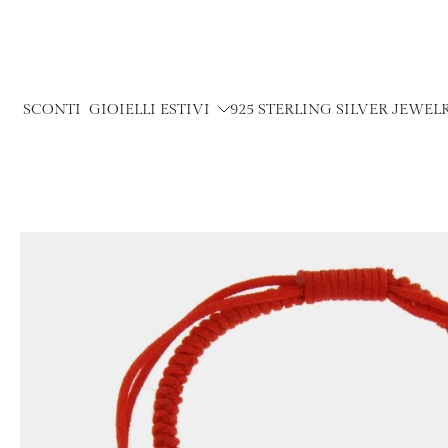
Skip
to
content
SCONTI
GIOIELLI ESTIVI
925 STERLING SILVER JEWEL
Skip
to
product
information