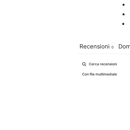
3
2
1
Recensioni
Dom
0
Con file multimediale