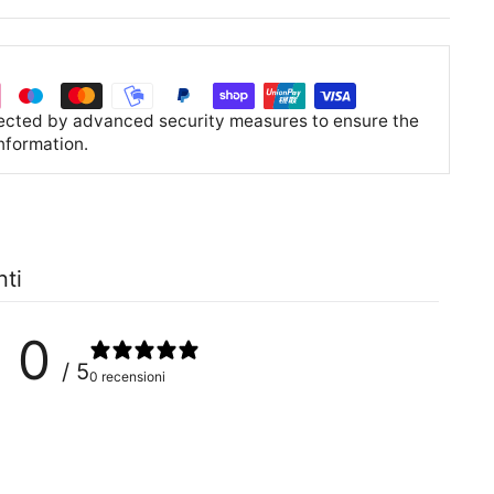
tected by advanced security measures to ensure the
information.
nti
0
/ 5
0 recensioni
0
%
0
%