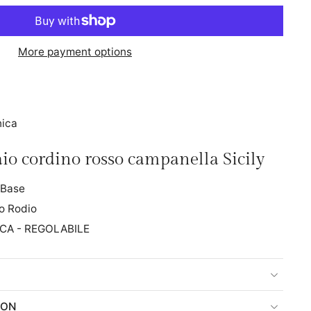
More payment options
nica
aio cordino rosso campanella Sicily
 Base
o Rodio
ICA - REGOLABILE
ION