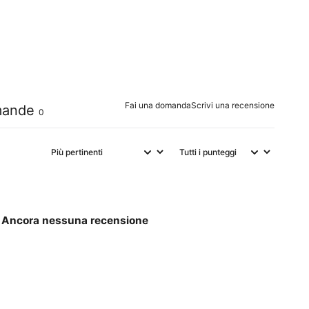
0
%
0
%
0
%
Fai una domanda
Scrivi una recensione
ande
0
Ancora nessuna recensione