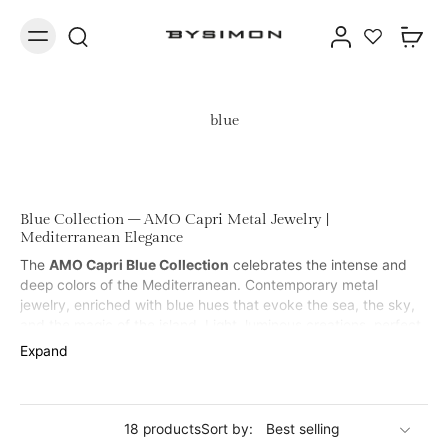
blue
Blue Collection – AMO Capri Metal Jewelry |
Mediterranean Elegance
The
AMO Capri Blue Collection
celebrates the intense and
deep colors of the Mediterranean. Contemporary metal
jewelry, enriched with blue hues that evoke the sea, the sky,
and the magic of the island. Light, luminous creations, perfect
for those who love an elegant style with a touch of personality.
Expand
18 products
Sort by: