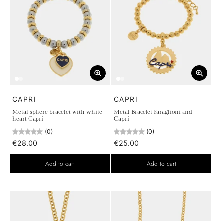
CAPRI
CAPRI
Metal sphere bracelet with white
Metal Bracelet Faraglioni and
heart Capri
Capri
(0)
(0)
€28.00
€25.00
Add to cart
Add to cart