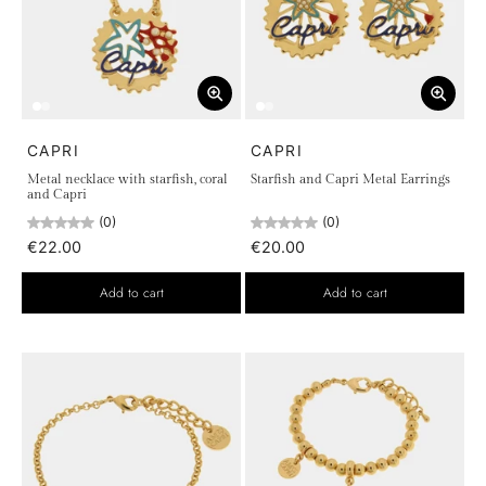
CAPRI
CAPRI
Metal necklace with starfish, coral
Starfish and Capri Metal Earrings
and Capri
(0)
(0)
€22.00
€20.00
Add to cart
Add to cart