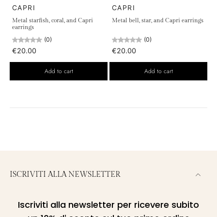
CAPRI
CAPRI
Metal starfish, coral, and Capri
Metal bell, star, and Capri earrings
earrings
(0)
(0)
€20.00
€20.00
Add to cart
Add to cart
ISCRIVITI ALLA NEWSLETTER
Iscriviti alla newsletter per ricevere subito