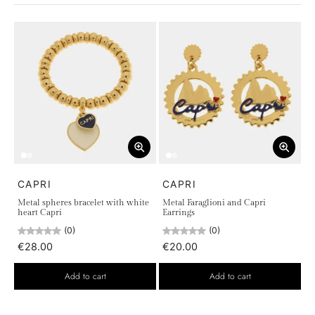
CAPRI
CAPRI
Metal spheres bracelet with white
Metal Faraglioni and Capri
heart Capri
Earrings
(0)
(0)
€28.00
€20.00
Add to cart
Add to cart