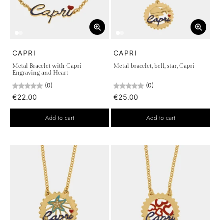
CAPRI
CAPRI
Metal Bracelet with Capri
Metal bracelet, bell, star, Capri
Engraving and Heart
(0)
(0)
€22.00
€25.00
Add to cart
Add to cart