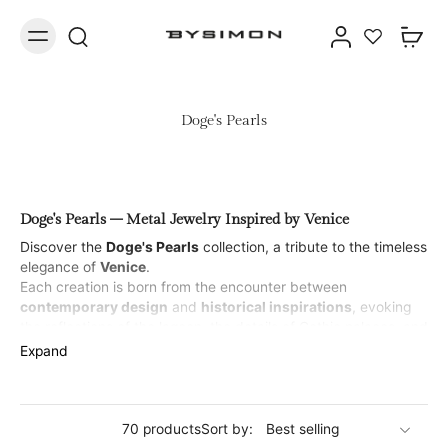
Doge's Pearls
Doge's Pearls – Metal Jewelry Inspired by Venice
Discover the
Doge's Pearls
collection, a tribute to the timeless
elegance of
Venice
.
Each creation is born from the encounter between
contemporary design
and
historical inspirations
, evoking
the reflections of the lagoon, the details of Gothic palaces, and
the golden light of Venetian sunsets. The
Doge's Pearls
line
Expand
transforms the charm of the Serenissima into modern and
luminous forms. Every ring, bracelet, earring, and necklace
tells a story of
harmony and light
, like the ancient pearls kept
in the Doges' treasures.
70 products
Sort by: