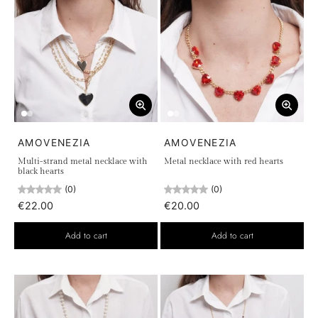
AMOVENEZIA
AMOVENEZIA
Multi-strand metal necklace with
Metal necklace with red hearts
black hearts
(0)
(0)
€22.00
€20.00
Add to cart
Add to cart