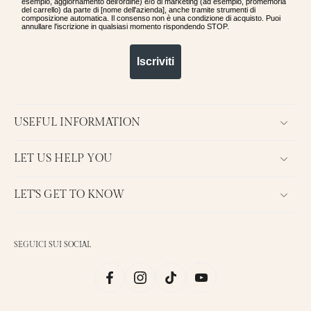
esempio, aggiornamento dell'ordine) e/o di marketing (ad esempio, promemoria
del carrello) da parte di [nome dell'azienda], anche tramite strumenti di
composizione automatica. Il consenso non è una condizione di acquisto. Puoi
annullare l'iscrizione in qualsiasi momento rispondendo STOP.
Iscriviti
USEFUL INFORMATION
LET US HELP YOU
LET'S GET TO KNOW
SEGUICI SUI SOCIAL