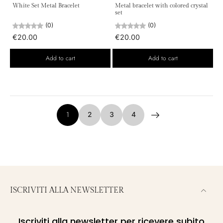
White Set Metal Bracelet
Metal bracelet with colored crystal
set
(0)
(0)
€20.00
€20.00
Add to cart
Add to cart
1
2
3
4
ISCRIVITI ALLA NEWSLETTER
Iscriviti alla newsletter per ricevere subito