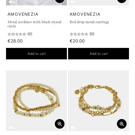
AMOVENEZIA
AMOVENEZIA
Metal necklace with black crystal
Red drop metal earrings
circle
(0)
(0)
€28.00
€20.00
Add to cart
Add to cart