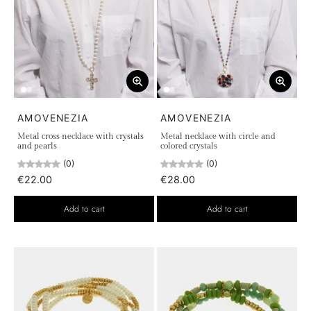
AMOVENEZIA
AMOVENEZIA
Metal cross necklace with crystals
Metal necklace with circle and
and pearls
colored crystals
(0)
(0)
€22.00
€28.00
Add to cart
Add to cart