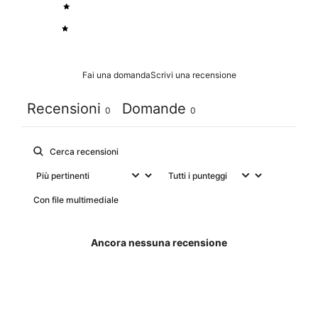
2
0
%
1
0
%
Fai una domanda
Scrivi una recensione
Recensioni
Domande
0
0
Con file multimediale
Ancora nessuna recensione