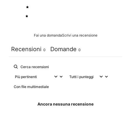
2
0
%
1
0
%
Fai una domanda
Scrivi una recensione
Recensioni
Domande
0
0
Con file multimediale
Ancora nessuna recensione