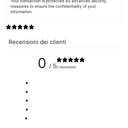
Your transaction is protected by advanced security
measures to ensure the confidentiality of your
information.
0 recensioni
Recensioni dei clienti
0
/ 5
0 recensioni
5
0
%
4
0
%
3
0
%
2
0
%
1
0
%