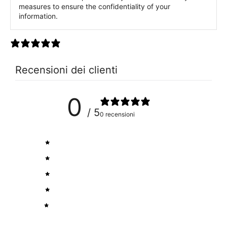
measures to ensure the confidentiality of your
information.
0 recensioni
Recensioni dei clienti
0
/ 5
0 recensioni
5
0
%
4
0
%
3
0
%
2
0
%
1
0
%