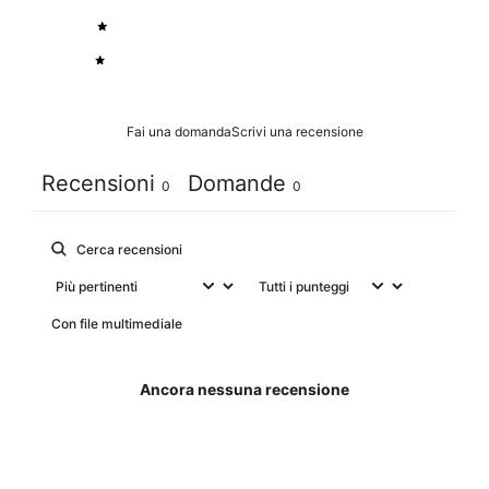
2
0
%
1
0
%
Fai una domanda
Scrivi una recensione
Recensioni
Domande
0
0
Con file multimediale
Ancora nessuna recensione