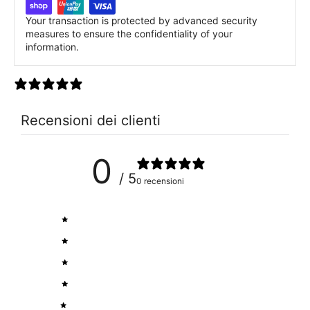
Your transaction is protected by advanced security
measures to ensure the confidentiality of your
information.
0 recensioni
Recensioni dei clienti
0
/ 5
0 recensioni
5
0
%
4
0
%
3
0
%
2
0
%
1
0
%