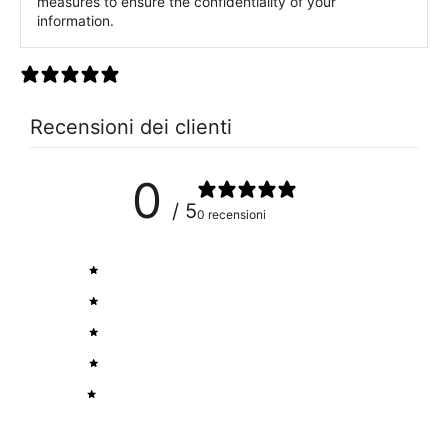
measures to ensure the confidentiality of your
information.
0 recensioni
Recensioni dei clienti
0
/ 5
0 recensioni
5
0
%
4
0
%
3
0
%
2
0
%
1
0
%