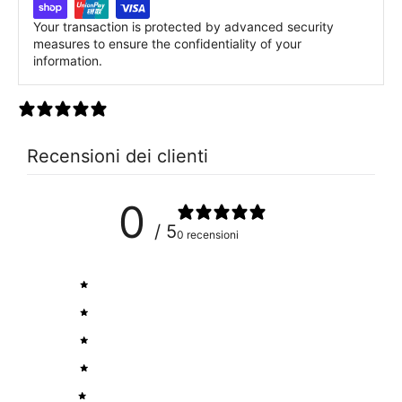
Your transaction is protected by advanced security
measures to ensure the confidentiality of your
information.
0 recensioni
Recensioni dei clienti
0
/ 5
0 recensioni
5
0
%
4
0
%
3
0
%
2
0
%
1
0
%