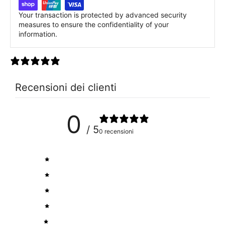
Your transaction is protected by advanced security
measures to ensure the confidentiality of your
information.
0 recensioni
Recensioni dei clienti
0
/ 5
0 recensioni
5
0
%
4
0
%
3
0
%
2
0
%
1
0
%