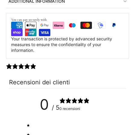
ADDITIONAL INFORMATION
You can pay securely with
Your transaction is protected by advanced security
measures to ensure the confidentiality of your
information.
0 recensioni
Recensioni dei clienti
0
/ 5
0 recensioni
5
0
%
4
0
%