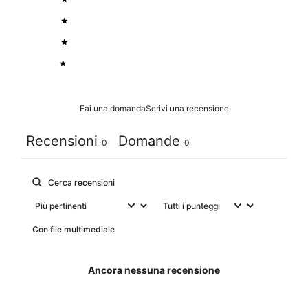
3
0
%
2
0
%
1
0
%
Fai una domanda
Scrivi una recensione
Recensioni
Domande
0
0
Con file multimediale
Ancora nessuna recensione