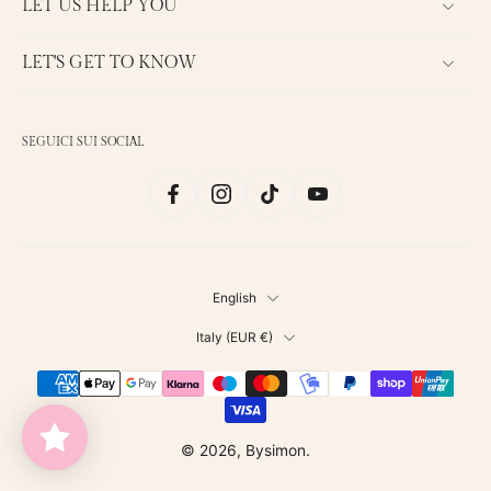
LET US HELP YOU
LET'S GET TO KNOW
SEGUICI SUI SOCIAL
English
Italy ‎(EUR €)‎
© 2026,
Bysimon
.