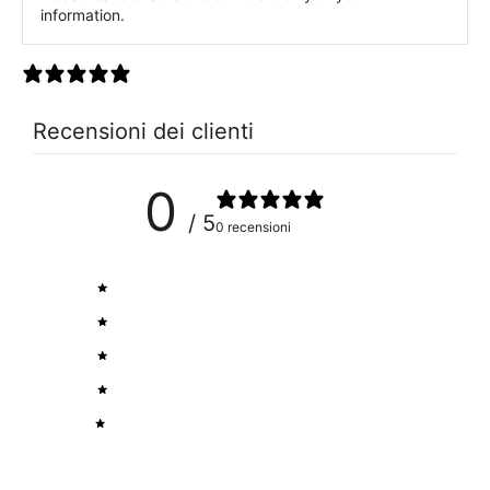
information.
0 recensioni
Recensioni dei clienti
0
/ 5
0 recensioni
5
0
%
4
0
%
3
0
%
2
0
%
1
0
%