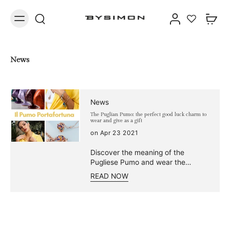
News
News
The Puglian Pumo: the perfect good luck charm to
wear and give as a gift
on Apr 23 2021
Discover the meaning of the
Pugliese Pumo and wear the
symbol of Apulian tradition with our
READ NOW
jewelry too